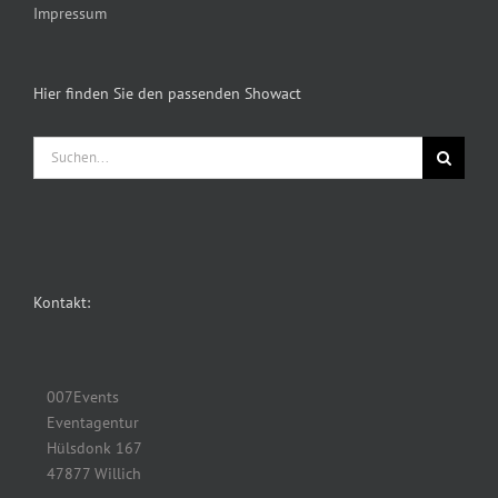
Impressum
Hier finden Sie den passenden Showact
Suche
nach:
Kontakt:
007Events
Eventagentur
Hülsdonk 167
47877 Willich