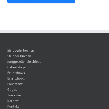
Alternative:
Stripperin buchen
Stripper buchen
Junggesellenabschiede
Geburtstagstrip
Feuershows
Brasilshows
Bauchtanz
Gogos
Travestie
Karneval
Kontakt