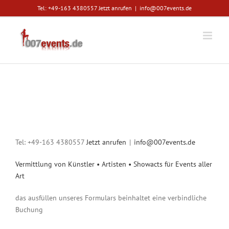
Zum
Tel: +49-163 4380557
Jetzt anrufen
|
info@007events.de
Inhalt
springen
Verbindliche Bestellung
Tel: +49-163 4380557
Jetzt anrufen
|
info@007events.de
Vermittlung von Künstler • Artisten • Showacts für Events aller
Art
das ausfüllen unseres Formulars beinhaltet eine verbindliche
Buchung