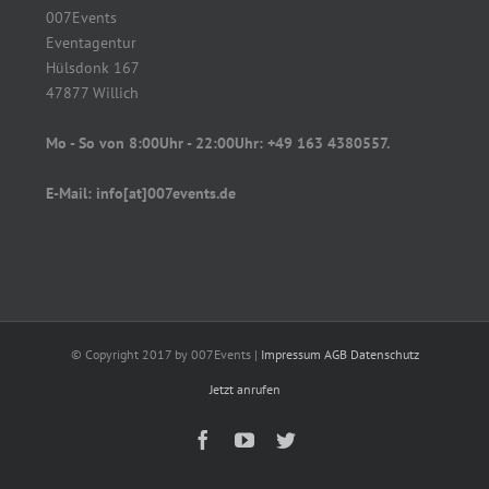
007Events
Eventagentur
Hülsdonk 167
47877 Willich
Mo - So von 8:00Uhr - 22:00Uhr: +49 163 4380557.
E-Mail: info[at]007events.de
© Copyright 2017 by 007Events |
Impressum
AGB
Datenschutz
Jetzt anrufen
Facebook
YouTube
Twitter