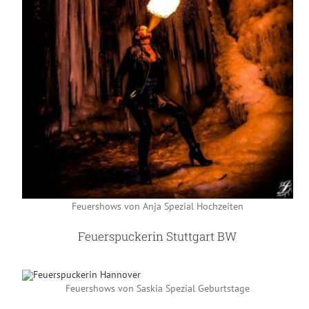
Feuershows von Anja Spezial Hochzeiten
Feuerspuckerin Stuttgart BW
Feuershows von Saskia Spezial Geburtstage