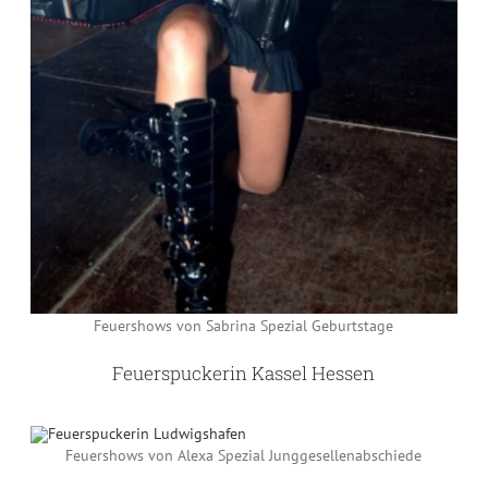
Feuershows von Sabrina Spezial Geburtstage
Feuerspuckerin Kassel Hessen
Feuershows von Alexa Spezial Junggesellenabschiede