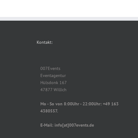
Kontakt:
007Events
Eventagentur
Hülsdonk 167
47877 Willich
Mo - So von 8:00Uhr - 22:00Uhr: +49 163
4380557.
E-Mail: info[at]007events.de