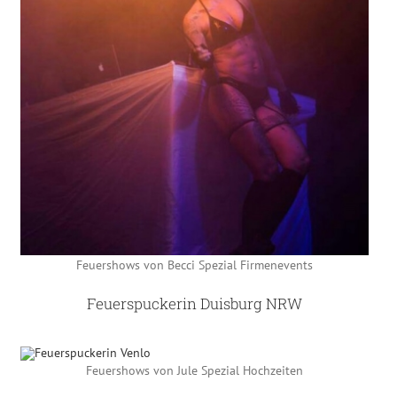
Feuershows von Becci Spezial Firmenevents
Feuerspuckerin Duisburg NRW
Feuershows von Jule Spezial Hochzeiten