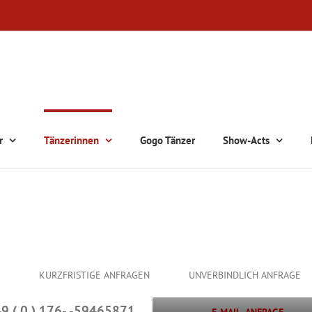
r
Tänzerinnen
Gogo Tänzer
Show-Acts
KURZFRISTIGE ANFRAGEN UNVERBINDLICH ANFRAGE
49 ( 0 ) 176- -59465871