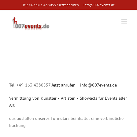
Zum
Tel: +49-163 4380557
Jetzt anrufen
|
info@007events.de
Inhalt
springen
Verbindliche Bestellung
Tel: +49-163 4380557
Jetzt anrufen
|
info@007events.de
Vermittlung von Künstler • Artisten • Showacts für Events aller
Art
das ausfüllen unseres Formulars beinhaltet eine verbindliche
Buchung