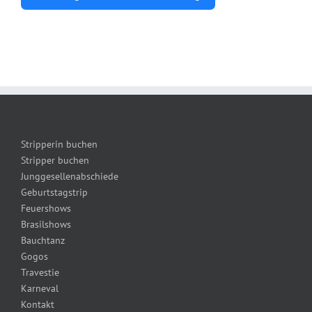
Alternative:
Stripperin buchen
Stripper buchen
Junggesellenabschiede
Geburtstagstrip
Feuershows
Brasilshows
Bauchtanz
Gogos
Travestie
Karneval
Kontakt