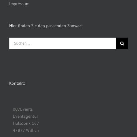
Impressum
Hier finden Sie den passenden Showact
Suche
nach:
Kontakt:
007Events
Eventagentur
Hülsdonk 167
47877 Willich