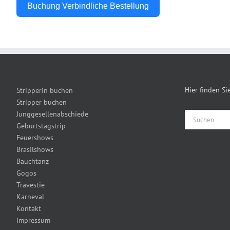
Buchung Verbindliche Bestellung
Alternative:
Hier finden S
Stripperin buchen
Stripper buchen
Junggesellenabschiede
Suche
Geburtstagstrip
nach:
Feuershows
Brasilshows
Bauchtanz
Gogos
Travestie
Karneval
Kontakt
Impressum