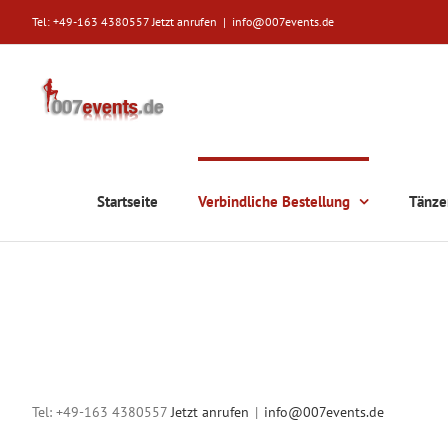
Zum
Tel: +49-163 4380557
Jetzt anrufen
|
info@007events.de
Inhalt
springen
Startseite
Verbindliche Bestellung
Tänze
Verbindliche Bestellung
Tel: +49-163 4380557
Jetzt anrufen
|
info@007events.de