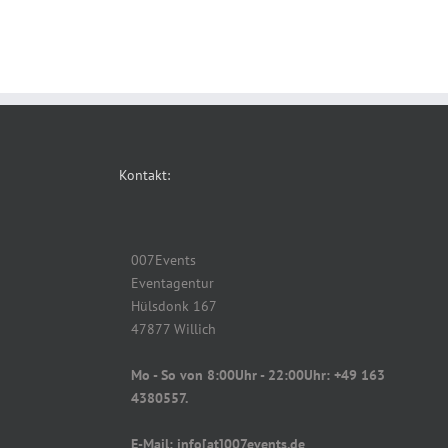
Kontakt:
007Events
Eventagentur
Hülsdonk 167
47877 Willich
Mo - So von 8:00Uhr - 22:00Uhr: +49 163
4380557.
E-Mail: info[at]007events.de