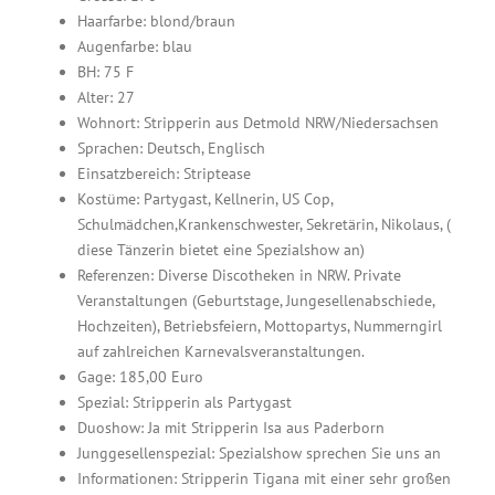
Haarfarbe: blond/braun
Augenfarbe: blau
BH: 75 F
Alter: 27
Wohnort: Stripperin aus Detmold NRW/Niedersachsen
Sprachen: Deutsch, Englisch
Einsatzbereich: Striptease
Kostüme: Partygast, Kellnerin, US Cop,
Schulmädchen,Krankenschwester, Sekretärin, Nikolaus, (
diese Tänzerin bietet eine Spezialshow an)
Referenzen: Diverse Discotheken in NRW. Private
Veranstaltungen (Geburtstage, Jungesellenabschiede,
Hochzeiten), Betriebsfeiern, Mottopartys, Nummerngirl
auf zahlreichen Karnevalsveranstaltungen.
Gage: 185,00 Euro
Spezial: Stripperin als Partygast
Duoshow: Ja mit Stripperin Isa aus Paderborn
Junggesellenspezial: Spezialshow sprechen Sie uns an
Informationen: Stripperin Tigana mit einer sehr großen